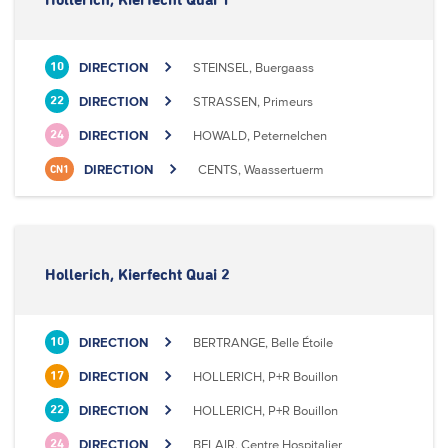
Hollerich, Kierfecht Quai 1
DIRECTION
STEINSEL, Buergaass
10
DIRECTION
STRASSEN, Primeurs
22
DIRECTION
HOWALD, Peternelchen
24
DIRECTION
CENTS, Waassertuerm
CN1
Hollerich, Kierfecht Quai 2
DIRECTION
BERTRANGE, Belle Étoile
10
DIRECTION
HOLLERICH, P+R Bouillon
17
DIRECTION
HOLLERICH, P+R Bouillon
22
DIRECTION
BELAIR, Centre Hospitalier
24