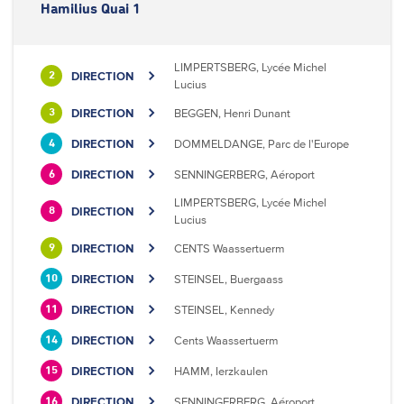
Hamilius Quai 1
LIMPERTSBERG, Lycée Michel
DIRECTION
2
Lucius
DIRECTION
BEGGEN, Henri Dunant
3
DIRECTION
DOMMELDANGE, Parc de l'Europe
4
DIRECTION
SENNINGERBERG, Aéroport
6
LIMPERTSBERG, Lycée Michel
DIRECTION
8
Lucius
DIRECTION
CENTS Waassertuerm
9
DIRECTION
STEINSEL, Buergaass
10
DIRECTION
STEINSEL, Kennedy
11
DIRECTION
Cents Waassertuerm
14
DIRECTION
HAMM, Ierzkaulen
15
DIRECTION
SENNINGERBERG, Aéroport
16