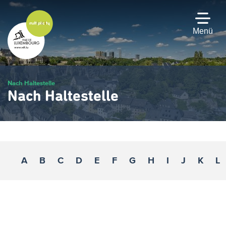
Zum
Hauptinhalt
gehen
Menü
Nach Haltestelle
Nach Haltestelle
A
B
C
D
E
F
G
H
I
J
K
L