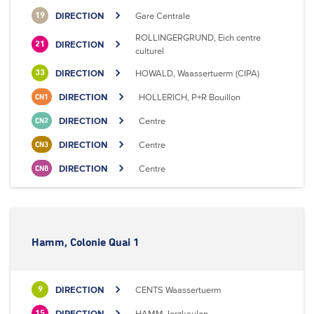
DIRECTION
Gare Centrale
19
ROLLINGERGRUND, Eich centre
DIRECTION
21
culturel
DIRECTION
HOWALD, Waassertuerm (CIPA)
33
DIRECTION
HOLLERICH, P+R Bouillon
CN1
DIRECTION
Centre
CN2
DIRECTION
Centre
CN3
DIRECTION
Centre
CN8
Hamm, Colonie Quai 1
DIRECTION
CENTS Waassertuerm
9
DIRECTION
HAMM, Ierzkaulen
15