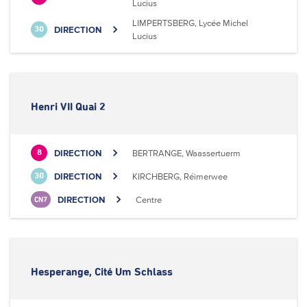
Lucius
LIMPERTSBERG, Lycée Michel
DIRECTION
30
Lucius
Henri VII Quai 2
DIRECTION
BERTRANGE, Waassertuerm
8
DIRECTION
KIRCHBERG, Réimerwee
30
DIRECTION
Centre
CN7
Hesperange, Cité Um Schlass