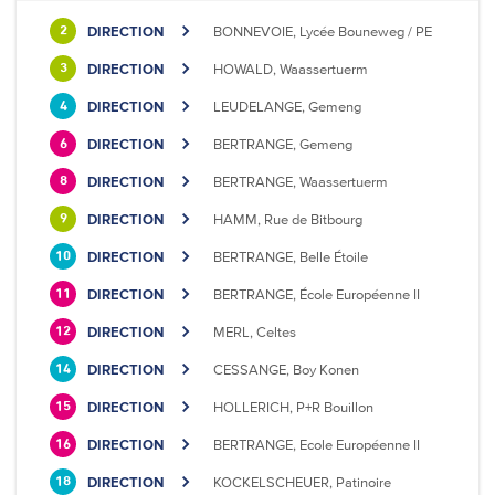
DIRECTION
BONNEVOIE, Lycée Bouneweg / PE
2
DIRECTION
HOWALD, Waassertuerm
3
DIRECTION
LEUDELANGE, Gemeng
4
DIRECTION
BERTRANGE, Gemeng
6
DIRECTION
BERTRANGE, Waassertuerm
8
DIRECTION
HAMM, Rue de Bitbourg
9
DIRECTION
BERTRANGE, Belle Étoile
10
DIRECTION
BERTRANGE, École Européenne II
11
DIRECTION
MERL, Celtes
12
DIRECTION
CESSANGE, Boy Konen
14
DIRECTION
HOLLERICH, P+R Bouillon
15
DIRECTION
BERTRANGE, Ecole Européenne II
16
DIRECTION
KOCKELSCHEUER, Patinoire
18