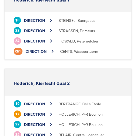
Hollerich, Kierfecht Quai 1
DIRECTION
STEINSEL, Buergaass
10
DIRECTION
STRASSEN, Primeurs
22
DIRECTION
HOWALD, Peternelchen
24
DIRECTION
CENTS, Waassertuerm
CN1
Hollerich, Kierfecht Quai 2
DIRECTION
BERTRANGE, Belle Étoile
10
DIRECTION
HOLLERICH, P+R Bouillon
17
DIRECTION
HOLLERICH, P+R Bouillon
22
DIRECTION
BELAIR, Centre Hospitalier
24