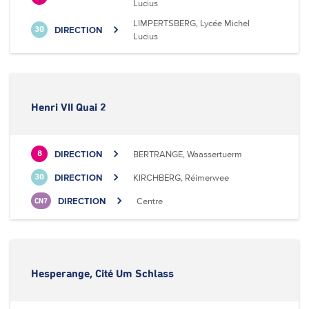
Lucius
LIMPERTSBERG, Lycée Michel
DIRECTION
30
Lucius
Henri VII Quai 2
DIRECTION
BERTRANGE, Waassertuerm
8
DIRECTION
KIRCHBERG, Réimerwee
30
DIRECTION
Centre
CN7
Hesperange, Cité Um Schlass