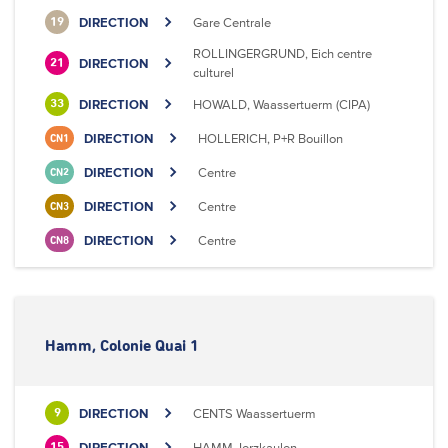
DIRECTION
Gare Centrale
19
ROLLINGERGRUND, Eich centre
DIRECTION
21
culturel
DIRECTION
HOWALD, Waassertuerm (CIPA)
33
DIRECTION
HOLLERICH, P+R Bouillon
CN1
DIRECTION
Centre
CN2
DIRECTION
Centre
CN3
DIRECTION
Centre
CN8
Hamm, Colonie Quai 1
DIRECTION
CENTS Waassertuerm
9
DIRECTION
HAMM, Ierzkaulen
15