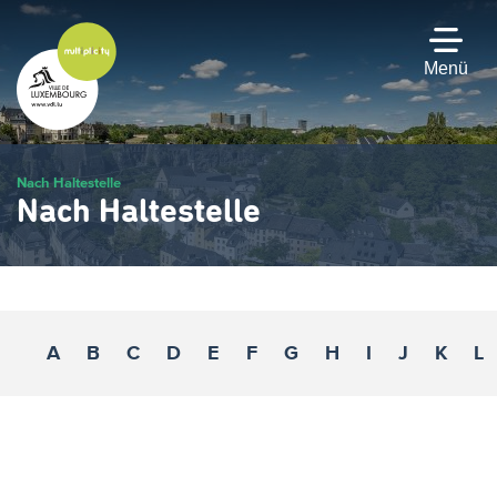
Zum
Hauptinhalt
gehen
Menü
Nach Haltestelle
Nach Haltestelle
A
B
C
D
E
F
G
H
I
J
K
L