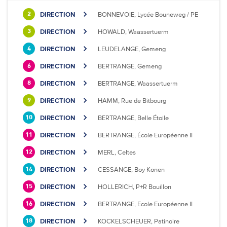
DIRECTION
BONNEVOIE, Lycée Bouneweg / PE
2
DIRECTION
HOWALD, Waassertuerm
3
DIRECTION
LEUDELANGE, Gemeng
4
DIRECTION
BERTRANGE, Gemeng
6
DIRECTION
BERTRANGE, Waassertuerm
8
DIRECTION
HAMM, Rue de Bitbourg
9
DIRECTION
BERTRANGE, Belle Étoile
10
DIRECTION
BERTRANGE, École Européenne II
11
DIRECTION
MERL, Celtes
12
DIRECTION
CESSANGE, Boy Konen
14
DIRECTION
HOLLERICH, P+R Bouillon
15
DIRECTION
BERTRANGE, Ecole Européenne II
16
DIRECTION
KOCKELSCHEUER, Patinoire
18