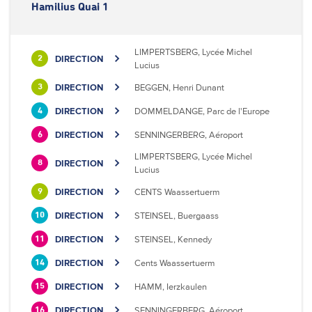
Hamilius Quai 1
LIMPERTSBERG, Lycée Michel
DIRECTION
2
Lucius
DIRECTION
BEGGEN, Henri Dunant
3
DIRECTION
DOMMELDANGE, Parc de l'Europe
4
DIRECTION
SENNINGERBERG, Aéroport
6
LIMPERTSBERG, Lycée Michel
DIRECTION
8
Lucius
DIRECTION
CENTS Waassertuerm
9
DIRECTION
STEINSEL, Buergaass
10
DIRECTION
STEINSEL, Kennedy
11
DIRECTION
Cents Waassertuerm
14
DIRECTION
HAMM, Ierzkaulen
15
DIRECTION
SENNINGERBERG, Aéroport
16