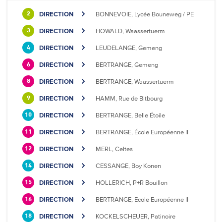
DIRECTION
BONNEVOIE, Lycée Bouneweg / PE
2
DIRECTION
HOWALD, Waassertuerm
3
DIRECTION
LEUDELANGE, Gemeng
4
DIRECTION
BERTRANGE, Gemeng
6
DIRECTION
BERTRANGE, Waassertuerm
8
DIRECTION
HAMM, Rue de Bitbourg
9
DIRECTION
BERTRANGE, Belle Étoile
10
DIRECTION
BERTRANGE, École Européenne II
11
DIRECTION
MERL, Celtes
12
DIRECTION
CESSANGE, Boy Konen
14
DIRECTION
HOLLERICH, P+R Bouillon
15
DIRECTION
BERTRANGE, Ecole Européenne II
16
DIRECTION
KOCKELSCHEUER, Patinoire
18