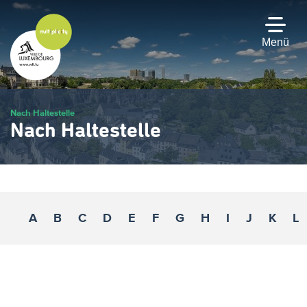
Zum
Hauptinhalt
gehen
Menü
Nach Haltestelle
Nach Haltestelle
A
B
C
D
E
F
G
H
I
J
K
L