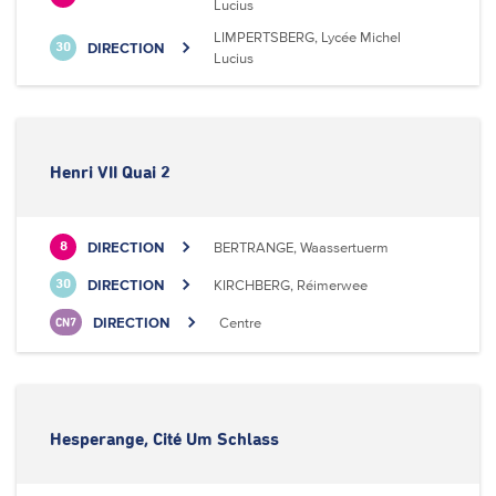
Lucius
LIMPERTSBERG, Lycée Michel
DIRECTION
30
Lucius
Henri VII Quai 2
DIRECTION
BERTRANGE, Waassertuerm
8
DIRECTION
KIRCHBERG, Réimerwee
30
DIRECTION
Centre
CN7
Hesperange, Cité Um Schlass