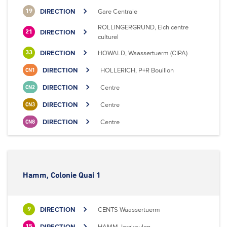
DIRECTION
Gare Centrale
19
ROLLINGERGRUND, Eich centre
DIRECTION
21
culturel
DIRECTION
HOWALD, Waassertuerm (CIPA)
33
DIRECTION
HOLLERICH, P+R Bouillon
CN1
DIRECTION
Centre
CN2
DIRECTION
Centre
CN3
DIRECTION
Centre
CN8
Hamm, Colonie Quai 1
DIRECTION
CENTS Waassertuerm
9
DIRECTION
HAMM, Ierzkaulen
15