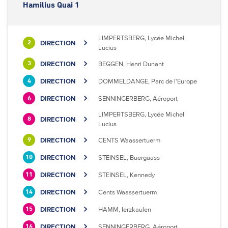
Hamilius Quai 1
LIMPERTSBERG, Lycée Michel
DIRECTION
2
Lucius
DIRECTION
BEGGEN, Henri Dunant
3
DIRECTION
DOMMELDANGE, Parc de l'Europe
4
DIRECTION
SENNINGERBERG, Aéroport
6
LIMPERTSBERG, Lycée Michel
DIRECTION
8
Lucius
DIRECTION
CENTS Waassertuerm
9
DIRECTION
STEINSEL, Buergaass
10
DIRECTION
STEINSEL, Kennedy
11
DIRECTION
Cents Waassertuerm
14
DIRECTION
HAMM, Ierzkaulen
15
DIRECTION
SENNINGERBERG, Aéroport
16