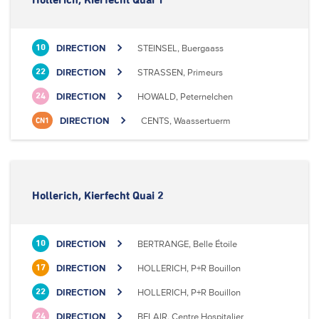
Hollerich, Kierfecht Quai 1
DIRECTION
STEINSEL, Buergaass
10
DIRECTION
STRASSEN, Primeurs
22
DIRECTION
HOWALD, Peternelchen
24
DIRECTION
CENTS, Waassertuerm
CN1
Hollerich, Kierfecht Quai 2
DIRECTION
BERTRANGE, Belle Étoile
10
DIRECTION
HOLLERICH, P+R Bouillon
17
DIRECTION
HOLLERICH, P+R Bouillon
22
DIRECTION
BELAIR, Centre Hospitalier
24