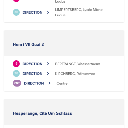
Lucius
LIMPERTSBERG, Lycée Michel
DIRECTION
30
Lucius
Henri VII Quai 2
DIRECTION
BERTRANGE, Waassertuerm
8
DIRECTION
KIRCHBERG, Réimerwee
30
DIRECTION
Centre
CN7
Hesperange, Cité Um Schlass