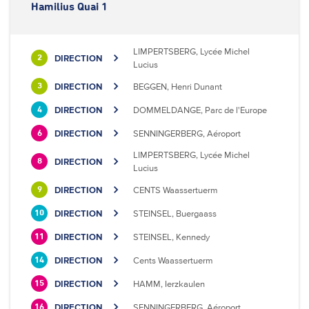
Hamilius Quai 1
LIMPERTSBERG, Lycée Michel
DIRECTION
2
Lucius
DIRECTION
BEGGEN, Henri Dunant
3
DIRECTION
DOMMELDANGE, Parc de l'Europe
4
DIRECTION
SENNINGERBERG, Aéroport
6
LIMPERTSBERG, Lycée Michel
DIRECTION
8
Lucius
DIRECTION
CENTS Waassertuerm
9
DIRECTION
STEINSEL, Buergaass
10
DIRECTION
STEINSEL, Kennedy
11
DIRECTION
Cents Waassertuerm
14
DIRECTION
HAMM, Ierzkaulen
15
DIRECTION
SENNINGERBERG, Aéroport
16