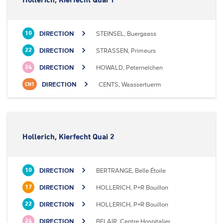
Hollerich, Kierfecht Quai 1
DIRECTION
STEINSEL, Buergaass
10
DIRECTION
STRASSEN, Primeurs
22
DIRECTION
HOWALD, Peternelchen
24
DIRECTION
CENTS, Waassertuerm
CN1
Hollerich, Kierfecht Quai 2
DIRECTION
BERTRANGE, Belle Étoile
10
DIRECTION
HOLLERICH, P+R Bouillon
17
DIRECTION
HOLLERICH, P+R Bouillon
22
DIRECTION
BELAIR, Centre Hospitalier
24