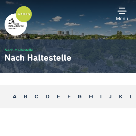
Zum
Hauptinhalt
gehen
Menü
Nach Haltestelle
Nach Haltestelle
A
B
C
D
E
F
G
H
I
J
K
L