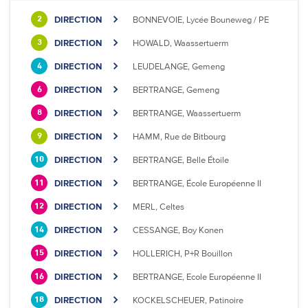
DIRECTION
BONNEVOIE, Lycée Bouneweg / PE
2
DIRECTION
HOWALD, Waassertuerm
3
DIRECTION
LEUDELANGE, Gemeng
4
DIRECTION
BERTRANGE, Gemeng
6
DIRECTION
BERTRANGE, Waassertuerm
8
DIRECTION
HAMM, Rue de Bitbourg
9
DIRECTION
BERTRANGE, Belle Étoile
10
DIRECTION
BERTRANGE, École Européenne II
11
DIRECTION
MERL, Celtes
12
DIRECTION
CESSANGE, Boy Konen
14
DIRECTION
HOLLERICH, P+R Bouillon
15
DIRECTION
BERTRANGE, Ecole Européenne II
16
DIRECTION
KOCKELSCHEUER, Patinoire
18