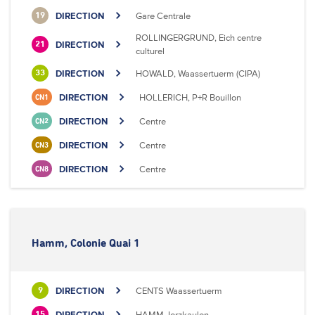
DIRECTION
Gare Centrale
19
ROLLINGERGRUND, Eich centre
DIRECTION
21
culturel
DIRECTION
HOWALD, Waassertuerm (CIPA)
33
DIRECTION
HOLLERICH, P+R Bouillon
CN1
DIRECTION
Centre
CN2
DIRECTION
Centre
CN3
DIRECTION
Centre
CN8
Hamm, Colonie Quai 1
DIRECTION
CENTS Waassertuerm
9
DIRECTION
HAMM, Ierzkaulen
15