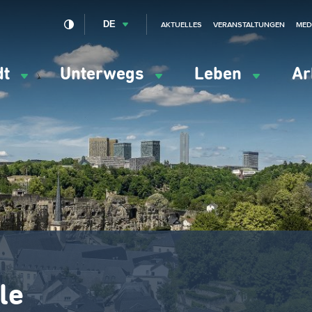
DE
AKTUELLES
VERANSTALTUNGEN
MED
dt
Unterwegs
Leben
Ar
ation
ipale
le