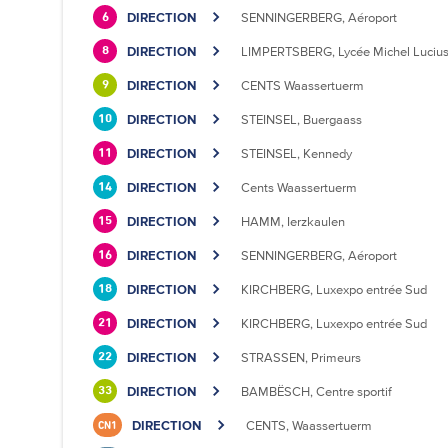
DIRECTION
SENNINGERBERG, Aéroport
6
DIRECTION
LIMPERTSBERG, Lycée Michel Luciu
8
DIRECTION
CENTS Waassertuerm
9
DIRECTION
STEINSEL, Buergaass
10
DIRECTION
STEINSEL, Kennedy
11
DIRECTION
Cents Waassertuerm
14
DIRECTION
HAMM, Ierzkaulen
15
DIRECTION
SENNINGERBERG, Aéroport
16
DIRECTION
KIRCHBERG, Luxexpo entrée Sud
18
DIRECTION
KIRCHBERG, Luxexpo entrée Sud
21
DIRECTION
STRASSEN, Primeurs
22
DIRECTION
BAMBËSCH, Centre sportif
33
DIRECTION
CENTS, Waassertuerm
CN1