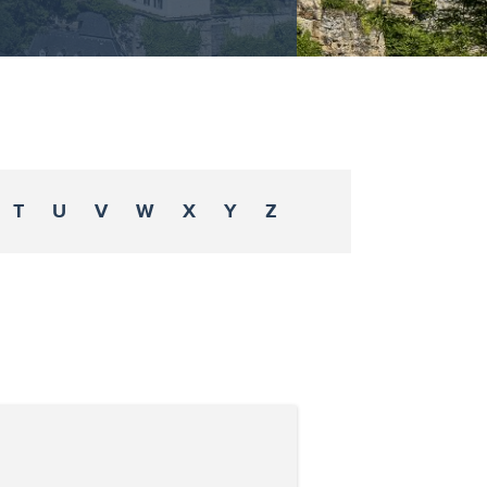
T
U
V
W
X
Y
Z