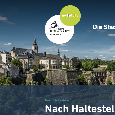
Zum
Hauptinhalt
gehen
Die Sta
Navig
princ
Nach Haltestelle
Nach Haltestel