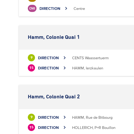
DIRECTION
Centre
CN8
Hamm, Colonie Quai 1
DIRECTION
CENTS Waassertuerm
9
DIRECTION
HAMM, Ierzkaulen
15
Hamm, Colonie Quai 2
DIRECTION
HAMM, Rue de Bitbourg
9
DIRECTION
HOLLERICH, P+R Bouillon
15