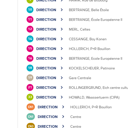
DIRECTION
HAMM, Rue de Bitbourg
9
DIRECTION
BERTRANGE, Belle Étoile
10
DIRECTION
BERTRANGE, École Européenne II
11
DIRECTION
MERL, Celtes
12
DIRECTION
CESSANGE, Boy Konen
14
DIRECTION
HOLLERICH, P+R Bouillon
15
DIRECTION
BERTRANGE, Ecole Européenne II
16
DIRECTION
KOCKELSCHEUER, Patinoire
18
DIRECTION
Gare Centrale
19
DIRECTION
ROLLINGERGRUND, Eich centre cultu
21
DIRECTION
HOWALD, Waassertuerm (CIPA)
33
DIRECTION
HOLLERICH, P+R Bouillon
CN1
DIRECTION
Centre
CN2
DIRECTION
Centre
CN3