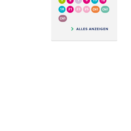
2
6
7
8
13
16
18
21
23
25
CN1
CN2
CN5
ALLES ANZEIGEN