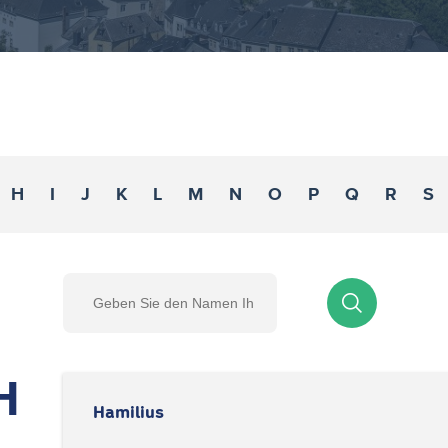
H
I
J
K
L
M
N
O
P
Q
R
S
H
Hamilius