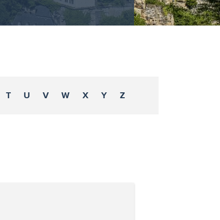
T
U
V
W
X
Y
Z