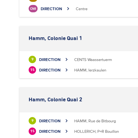
DIRECTION
Centre
CN8
Hamm, Colonie Quai 1
DIRECTION
CENTS Waassertuerm
9
DIRECTION
HAMM, Ierzkaulen
15
Hamm, Colonie Quai 2
DIRECTION
HAMM, Rue de Bitbourg
9
DIRECTION
HOLLERICH, P+R Bouillon
15