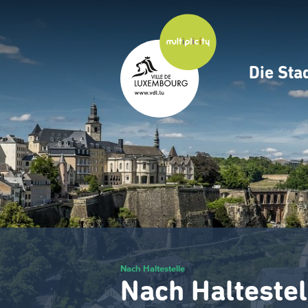
Zum
Hauptinhalt
gehen
Die Sta
Navig
princ
Nach Haltestelle
Nach Haltestel