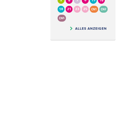
2
6
7
8
13
16
18
21
23
25
CN1
CN2
CN5
ALLES ANZEIGEN