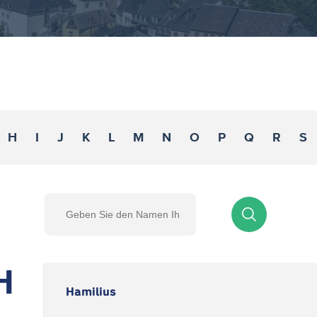
H
I
J
K
L
M
N
O
P
Q
R
S
H
Hamilius