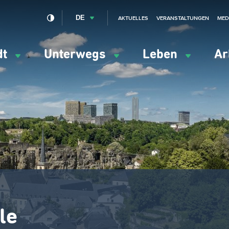
DE
AKTUELLES
VERANSTALTUNGEN
MED
dt
Unterwegs
Leben
Ar
ation
ipale
le