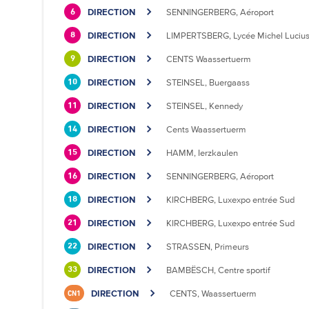
DIRECTION
SENNINGERBERG, Aéroport
6
DIRECTION
LIMPERTSBERG, Lycée Michel Luciu
8
DIRECTION
CENTS Waassertuerm
9
DIRECTION
STEINSEL, Buergaass
10
DIRECTION
STEINSEL, Kennedy
11
DIRECTION
Cents Waassertuerm
14
DIRECTION
HAMM, Ierzkaulen
15
DIRECTION
SENNINGERBERG, Aéroport
16
DIRECTION
KIRCHBERG, Luxexpo entrée Sud
18
DIRECTION
KIRCHBERG, Luxexpo entrée Sud
21
DIRECTION
STRASSEN, Primeurs
22
DIRECTION
BAMBËSCH, Centre sportif
33
DIRECTION
CENTS, Waassertuerm
CN1