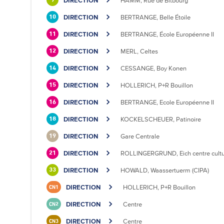
DIRECTION
HAMM, Rue de Bitbourg
9
DIRECTION
BERTRANGE, Belle Étoile
10
DIRECTION
BERTRANGE, École Européenne II
11
DIRECTION
MERL, Celtes
12
DIRECTION
CESSANGE, Boy Konen
14
DIRECTION
HOLLERICH, P+R Bouillon
15
DIRECTION
BERTRANGE, Ecole Européenne II
16
DIRECTION
KOCKELSCHEUER, Patinoire
18
DIRECTION
Gare Centrale
19
DIRECTION
ROLLINGERGRUND, Eich centre cultu
21
DIRECTION
HOWALD, Waassertuerm (CIPA)
33
DIRECTION
HOLLERICH, P+R Bouillon
CN1
DIRECTION
Centre
CN2
DIRECTION
Centre
CN3