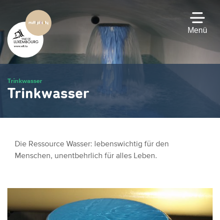
Zum
Hauptinhalt
gehen
Menü
Trinkwasser
Trinkwasser
Die Ressource Wasser: lebenswichtig für den
Menschen,
unentbehrlich für alles Leben.