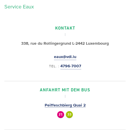
Service Eaux
KONTAKT
338, rue du Rollingergrund
L-2442 Luxembourg
eaux@vdl.lu
4796-7007
TEL. :
ANFAHRT MIT DEM BUS
Peiffeschbierg Quai 2
21
33