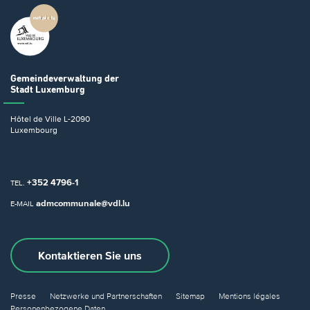
Gemeindeverwaltung
der
Stadt Luxemburg
Hôtel de Ville
L-2090
Luxembourg
+352 4796-1
TEL.
admcommunale@vdl.lu
E-MAIL
Kontaktieren Sie uns
Presse
Netzwerke und Partnerschaften
Sitemap
Mentions légales
Personenbezogene Daten