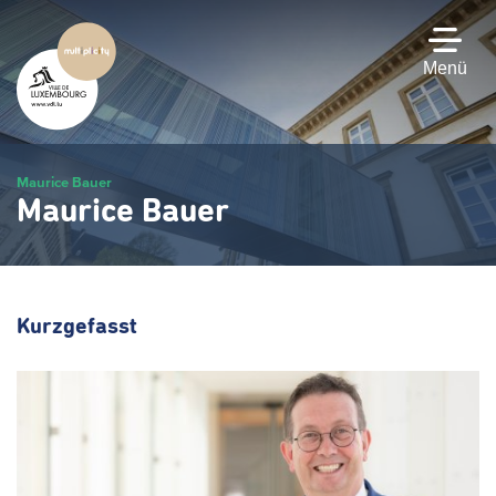
Zum
Hauptinhalt
gehen
Menü
Maurice Bauer
Maurice Bauer
Kurzgefasst