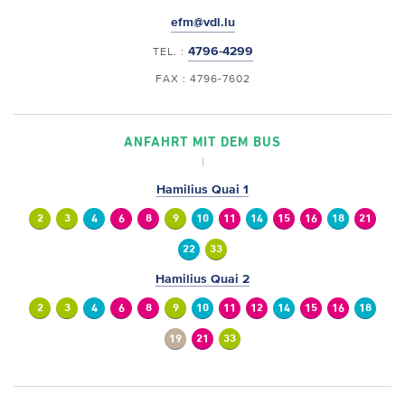
efm@vdl.lu
4796-4299
TEL. :
FAX : 4796-7602
ANFAHRT MIT DEM BUS
Hamilius Quai 1
2
3
4
6
8
9
10
11
14
15
16
18
21
22
33
Hamilius Quai 2
2
3
4
6
8
9
10
11
12
14
15
16
18
19
21
33