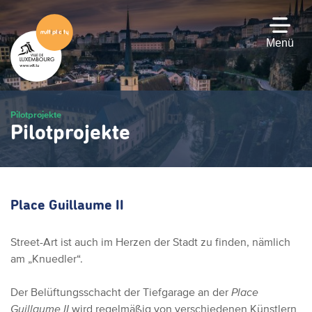
Zum
Hauptinhalt
gehen
Menü
Pilotprojekte
Pilotprojekte
Place Guillaume II
Street-Art ist auch im Herzen der Stadt zu finden, nämlich
am „Knuedler“.
Der Belüftungsschacht der Tiefgarage an der
Place
Guillaume II
wird regelmäßig von verschiedenen Künstlern