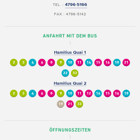
4796-5166
TEL. :
FAX : 4796-5142
ANFAHRT MIT DEM BUS
Hamilius Quai 1
2
3
4
6
8
9
10
11
14
15
16
18
21
22
33
Hamilius Quai 2
2
3
4
6
8
9
10
11
12
14
15
16
18
19
21
33
ÖFFNUNGSZEITEN