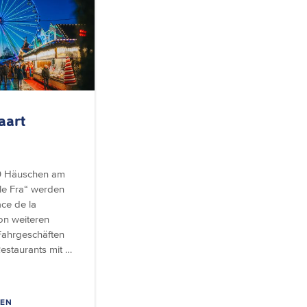
aart
0 Häuschen am
le Fra“ werden
ace de la
on weiteren
 Fahrgeschäften
estaurants mit …
SEN