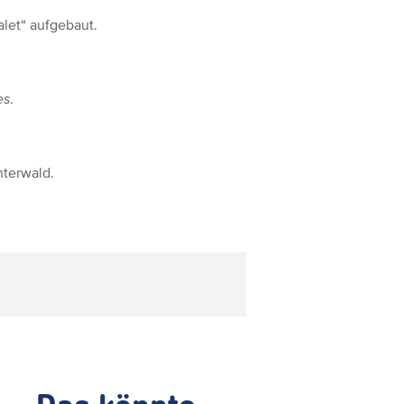
let“ aufgebaut.
es
.
nterwald.