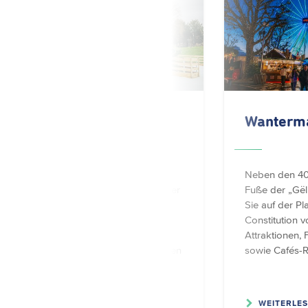
Wanterpark
Wanterm
Auf der Kinnekswiss wird in
Neben den 4
diesem Jahr die Eisbahn unter
Fuße der „Gël
freiem Himmel aufgebaut.
Sie auf der Pl
Außerdem gibt es
Constitution v
gastronomische Angebote,
Attraktionen,
Musik und Unterhaltung mitten
sowie Cafés-R
im St…
WEITERLESEN
WEITERLE