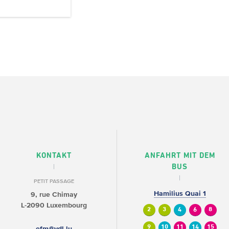
KONTAKT
ANFAHRT MIT DEM
BUS
PETIT PASSAGE
Hamilius Quai 1
9, rue Chimay
L-2090 Luxembourg
2
3
4
6
8
9
10
11
14
15
efm@vdl.lu