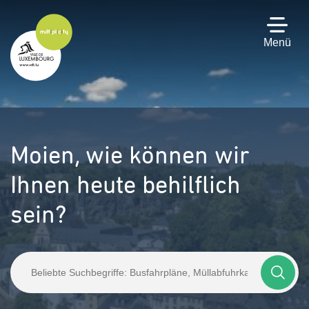
Zum
Hauptinhalt
gehen
Menü
Moien,
wie können wir
Ihnen heute behilflich
sein?