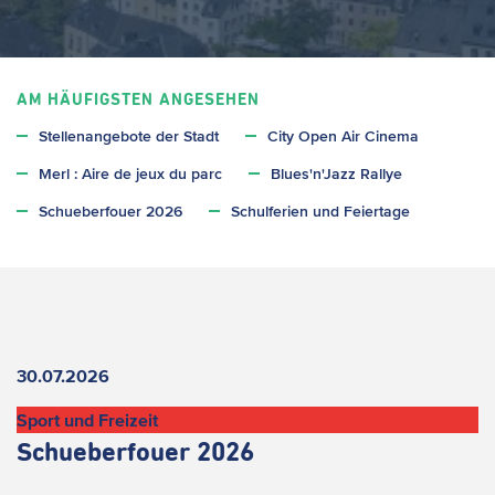
AM HÄUFIGSTEN ANGESEHEN
Stellenangebote der Stadt
City Open Air Cinema
Merl : Aire de jeux du parc
Blues'n'Jazz Rallye
Schueberfouer 2026
Schulferien und Feiertage
Aktuelles
30.07.2026
Sport und Freizeit
Schueberfouer 2026