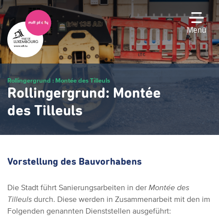
Zum
Hauptinhalt
gehen
Menü
Rollingergrund : Montée des Tilleuls
Rollingergrund: Montée
des Tilleuls
Vorstellung des Bauvorhabens
Die Stadt führt Sanierungsarbeiten in der
Montée des
Tilleuls
durch. Diese werden in Zusammenarbeit mit den im
Folgenden genannten Dienststellen ausgeführt: