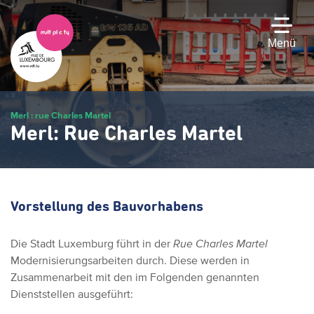
Zum
Hauptinhalt
gehen
Menü
Merl : rue Charles Martel
Merl: Rue Charles Martel
Vorstellung des Bauvorhabens
Die Stadt Luxemburg führt in der
Rue Charles Martel
Modernisierungsarbeiten durch. Diese werden in
Zusammenarbeit mit den im Folgenden genannten
Dienststellen ausgeführt: