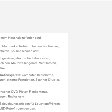
 einem Haushalt zu finden sind:
Kühlschränke, Gefriertruhen und -schränke,
oherde, Spülmaschinen usw.
Bügeleisen, elektrische Zahnbürsten,
chinen, Mikrowellengeräte, Ventilatoren,
usw.
kationsgeräte
: Computer, Bildschirme,
en, externe Festplatten, Scanner, Drucker,
ernseher, DVD-Player, Filmkameras,
agen, Radios usw.
 Beleuchtungsanlagen für Leuchtstoffröhren,
LED-Retrofit-Lampen usw.