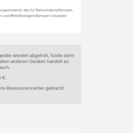
tungsmaterial, das für Natriumdampflampen,
 und Metallhalogenidlampen konzipiert
geräte werden abgeholt, fürdie beim
 allen anderen Geräten handelt es
auch.
0 €.
 ins Ressourcencenter gebracht