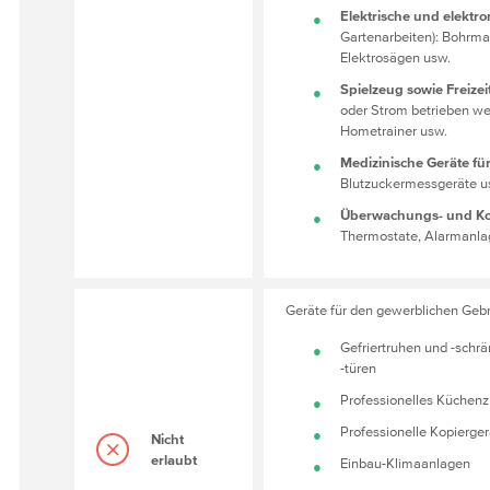
Elektrische und elektr
Gartenarbeiten): Bohrm
Elektrosägen usw.
Spielzeug sowie Freizei
oder Strom betrieben we
Hometrainer usw.
Medizinische Geräte f
Blutzuckermessgeräte u
Überwachungs- und Kon
Thermostate, Alarmanla
Geräte für den gewerblichen Gebra
Gefriertruhen und -schr
-türen
Professionelles Küchenzu
Professionelle Kopierge
Nicht
erlaubt
Einbau-Klimaanlagen