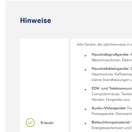
Hinweise
Alle Geräte, die üblicherweise in
Haushaltsgroßgeräte
: 
Waschmaschinen, Elektr
Haushaltskleingeräte
: 
Haartrockner, Kaffeemas
kleine Standheizungen 
EDV- und Telekommuni
Computermäuse, Tastatur
Handys, Faxgeräte usw.
Audio-/Videogeräte
: F
Fotoapparate, Stereoanl
Beleuchtungsmaterial
:
Erlaubt
Energiesparlampen und 