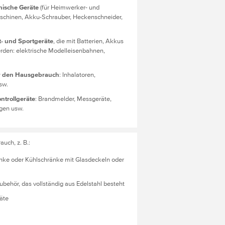
onische Geräte
(für Heimwerker- und
aschinen, Akku-Schrauber, Heckenschneider,
t- und Sportgeräte
, die mit Batterien, Akkus
rden: elektrische Modelleisenbahnen,
ür den Hausgebrauch
: Inhalatoren,
sw.
trollgeräte
: Brandmelder, Messgeräte,
gen usw.
uch, z. B.:
änke oder Kühlschränke mit Glasdeckeln oder
behör, das vollständig aus Edelstahl besteht
räte