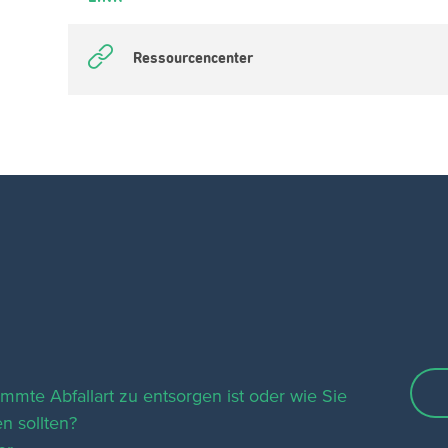
Ressourcencenter
timmte Abfallart zu entsorgen ist oder wie Sie
n sollten?