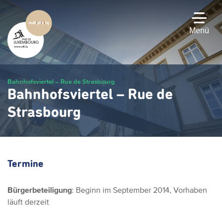
Zum
Hauptinhalt
gehen
Menü
Bahnhofsviertel – Rue de Strasbourg
Bahnhofsviertel – Rue de
Strasbourg
Termine
Bürgerbeteiligung
: Beginn im September 2014, Vorhaben
läuft derzeit