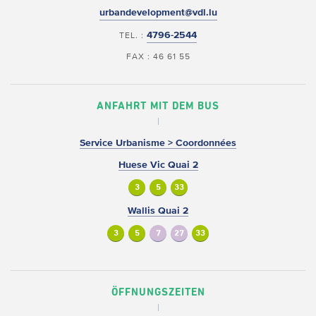
urbandevelopment@vdl.lu
4796-2544
TEL. :
FAX : 46 61 55
ANFAHRT MIT DEM BUS
Service Urbanisme > Coordonnées
Huese Vic Quai 2
3
5
33
Wallis Quai 2
3
5
7
27
33
ÖFFNUNGSZEITEN