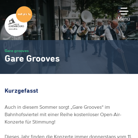
Zum
Hauptinhalt
gehen
Menü
Gare grooves
Gare Grooves
Kurzgefasst
Auch in diesem Sommer sorgt „Gare Grooves“ im
Bahnhofsviertel mit einer Reihe kostenloser Open-Air-
Konzerte für Stimmung!
Dieses Jahr finden die Konzerte immer donnerstags vom 11.