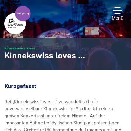
Zum
Hauptinhalt
gehen
Menü
Kinnekswiss loves …
Kinnekswiss loves …
Kurzgefasst
Bei „Kinnekswiss loves …“ verwandelt sich die
unverwechselbare Kinnekswiss im Stadtpark in einen
großen Konzertsaal unter freiem Himmel. Auf der
imposanten Bühne im idyllischen Stadtpark präsentieren
sich das „Orchestre Philharmonique du Luxembourg“ und