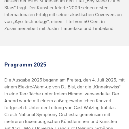
dessen neuestes Studioalbum den Titel „Boy Made Out of
Stars“ trägt. Der Künstler feierte 2009 seinen ersten
internationalen Erfolg mit seiner akustischen Coverversion
von „Ayo Technology“, einem Titel von 50 Cent in
Zusammenarbeit mit Justin Timberlake und Timbaland.
Programm 2025
Die Ausgabe 2025 begann am Freitag, den 4. Juli 2025, mit
einem Elektro-Warm-up von DJ Bisi, der die „Kinnekswiss“
in eine Tanzfläche unter freiem Himmel verwandelte. Der
Abend wurde mit einem außergewöhnlichen Konzert
fortgesetzt: Unter der Leitung von Gast Walzing trat das
Czech National Symphony Orchestra gemeinsam mit
mehreren luxemburgischen Künstlerinnen und Künstlern
auf (OKE, MAZ Univerze, Francis of Delirium, Schëppe