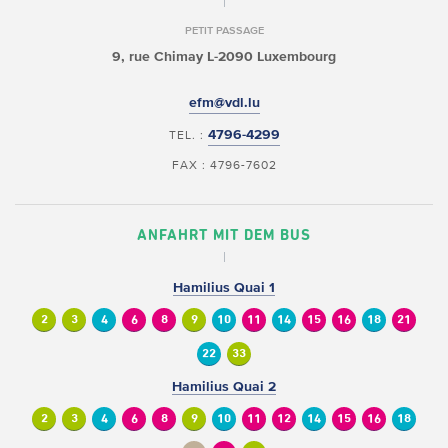
PETIT PASSAGE
9, rue Chimay
L-2090 Luxembourg
efm@vdl.lu
4796-4299
TEL. :
FAX : 4796-7602
ANFAHRT MIT DEM BUS
Hamilius Quai 1
2
3
4
6
8
9
10
11
14
15
16
18
21
22
33
Hamilius Quai 2
2
3
4
6
8
9
10
11
12
14
15
16
18