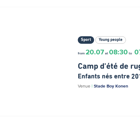
Sport
Young people
20.07
08:30
0
from
at
to
Camp d'été de ru
Enfants nés entre 20
Venue
|
Stade Boy Konen