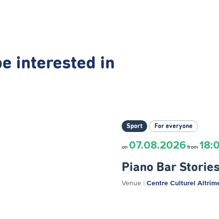
e interested in
Sport
For everyone
07.08.2026
18:
on
from
Piano Bar Storie
Venue
|
Centre Culturel Altrim