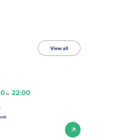
View all
00
22:00
to
s
enti