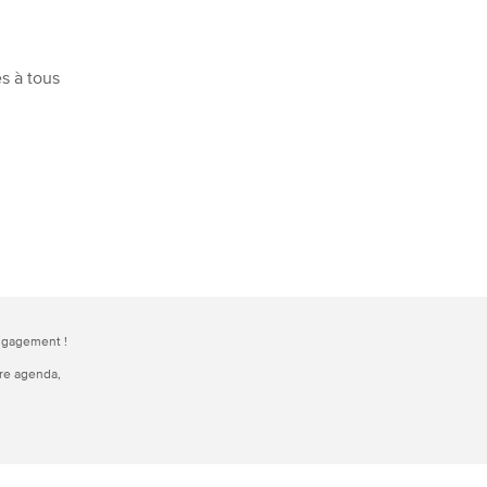
s à tous
engagement !
tre agenda,