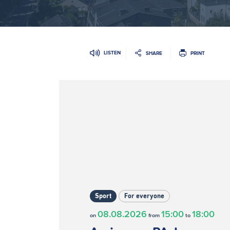
LISTEN
SHARE
PRINT
Sport
For everyone
08.08.2026
15:00
18:00
on
from
to