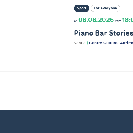
Sport
For everyone
08.08.2026
18:
on
from
Piano Bar Storie
Venue
|
Centre Culturel Altrim