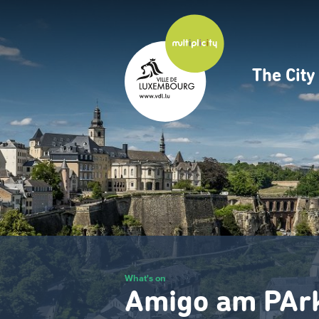
Skip
to
main
content
The Cit
Navig
princ
What's on
Amigo am PAr