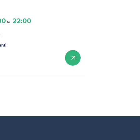
00
22:00
to
s
enti