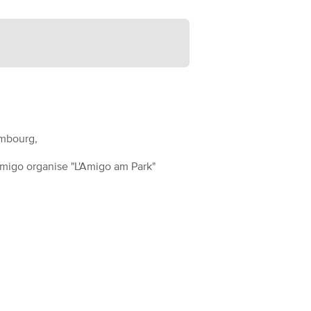
embourg,
Amigo organise "L'Amigo am Park"