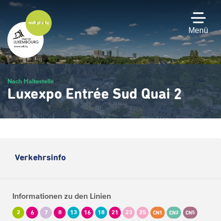
Zum
Hauptinhalt
gehen
Menü
Nach Haltestelle
Luxexpo Entrée Sud Quai 2
Verkehrsinfo
Informationen zu den Linien
2
6
7
8
13
16
18
21
23
25
CN1
CN2
CN5