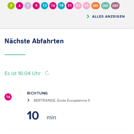
2
6
7
8
13
16
18
21
23
25
CN1
CN2
CN5
ALLES ANZEIGEN
Nächste
Abfahrten
Es ist 16:04 Uhr
RICHTUNG
16
BERTRANGE, Ecole Européenne II
10