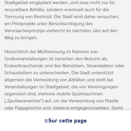
Stadtgebiet eingeplant werden, und zwar nicht nur für
recycelbare Abfälle, sondern eventuell auch für die
Trennung von Restmüll. Die Stadt wird daher versuchen,
ein Pilotprojekt unter Berücksichtigung des
Verursacherprinzips vielleicht im nächsten Jahr auf den
Weg zu bringen.
Hinsichtlich der Mülltrennung im Rahmen von
Großveranstaltungen ist zwischen den Nutzern als
Endverbrauchende und den Betreibern, Veranstaltern oder
Schaustellern zu unterscheiden. Die Stadt unterstützt
allgemein die Vermeidung von Abfällen und stellt bei
Veranstaltungen im Stadtgebiet, die von Vereinigungen
organisiert sind, mehrere mobile Spülmaschinen
(„Spullweenecher“) auf, um der Verwendung von Plastik-
oder Pappgeschirr und -besteck entgegenzuwirken.
Somit
stellt sich die Frage nach dem Betreiben der
Sur cette page
„Spullweenecher“ und der Bereitstellung von Besteck und
sonstigem Zubehör. Derzeit werden die Veranstaltungen,