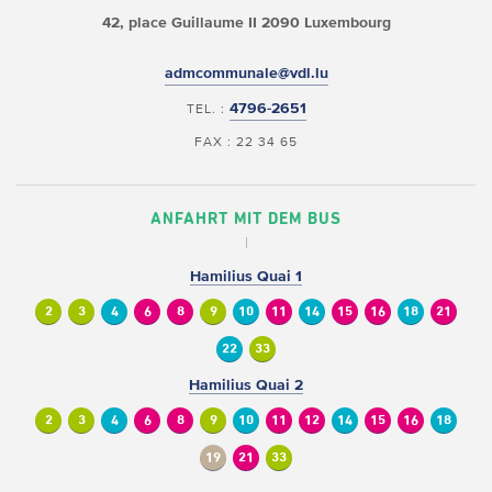
42, place Guillaume II
2090 Luxembourg
admcommunale@vdl.lu
4796-2651
TEL. :
FAX : 22 34 65
ANFAHRT MIT DEM BUS
Hamilius Quai 1
2
3
4
6
8
9
10
11
14
15
16
18
21
22
33
Hamilius Quai 2
2
3
4
6
8
9
10
11
12
14
15
16
18
19
21
33