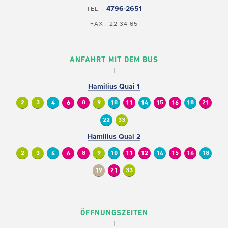
4796-2651
TEL. :
FAX : 22 34 65
ANFAHRT MIT DEM BUS
Hamilius Quai 1
2
3
4
6
8
9
10
11
14
15
16
18
21
22
33
Hamilius Quai 2
2
3
4
6
8
9
10
11
12
14
15
16
18
19
21
33
ÖFFNUNGSZEITEN