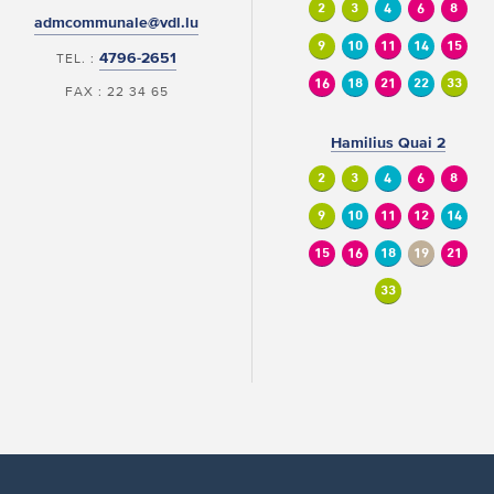
2
3
4
6
8
admcommunale@vdl.lu
9
10
11
14
15
4796-2651
TEL. :
16
18
21
22
33
FAX : 22 34 65
Hamilius Quai 2
2
3
4
6
8
9
10
11
12
14
15
16
18
19
21
33