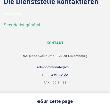
Die
Dienststelle kontaktieren
Secrétariat général
KONTAKT
42, place Guillaume II
2090 Luxembourg
admcommunale@vdl.lu
4796-2651
TEL. :
FAX : 22 34 65
ANFAHRT MIT DEM BUS
Sur cette page