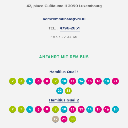
42, place Guillaume II
2090 Luxembourg
admcommunale@vdl.lu
4796-2651
TEL. :
FAX : 22 34 65
ANFAHRT MIT DEM BUS
Hamilius Quai 1
2
3
4
6
8
9
10
11
14
15
16
18
21
22
33
Hamilius Quai 2
2
3
4
6
8
9
10
11
12
14
15
16
18
19
21
33