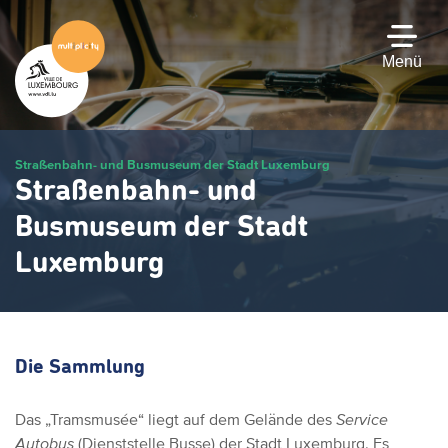
Zum
Hauptinhalt
gehen
Menü
Straßenbahn- und Busmuseum der Stadt Luxemburg
Straßenbahn- und
Busmuseum der Stadt
Luxemburg
Die Sammlung
Das „Tramsmusée“ liegt auf dem Gelände des
Service
Autobus
(Dienststelle Busse) der Stadt Luxemburg. Es