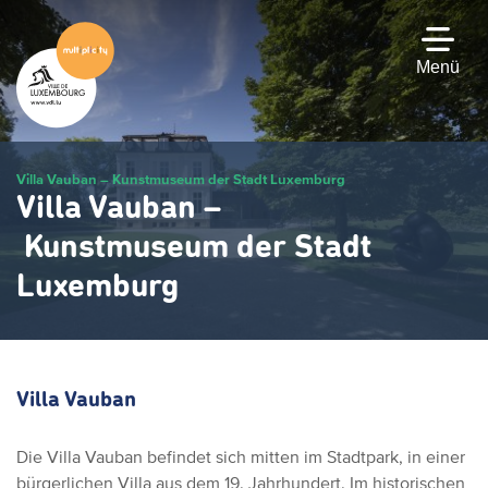
Zum
Hauptinhalt
gehen
Menü
Villa Vauban – Kunstmuseum der Stadt Luxemburg
Villa Vauban –
Kunstmuseum der Stadt
Luxemburg
Villa Vauban
Die Villa Vauban befindet sich mitten im Stadtpark, in einer
bürgerlichen Villa aus dem 19. Jahrhundert. Im historischen