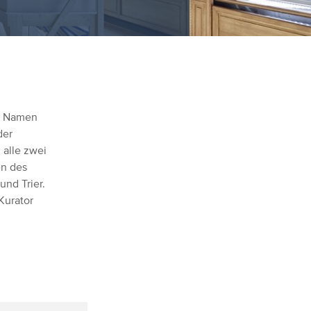
n Namen
der
 alle zwei
en des
nd Trier.
Kurator