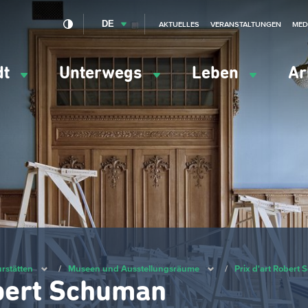
DE
AKTUELLES
VERANSTALTUNGEN
MED
dt
Unterwegs
Leben
Ar
ation
ipale
urstätten
/
Museen und Ausstellungsräume
/
Prix d'art Robert
bert Schuman