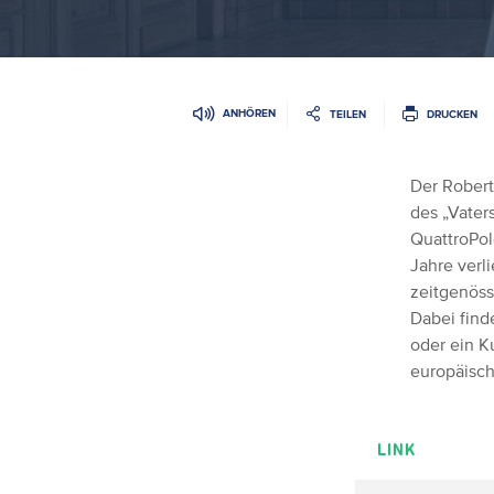
ANHÖREN
TEILEN
DRUCKEN
Der Robert
des „Vaters
QuattroPol
Jahre verl
zeitgenöss
Dabei find
oder ein K
europäisch
LINK