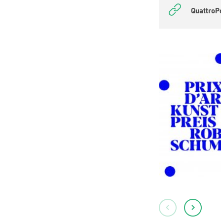
QuattroP