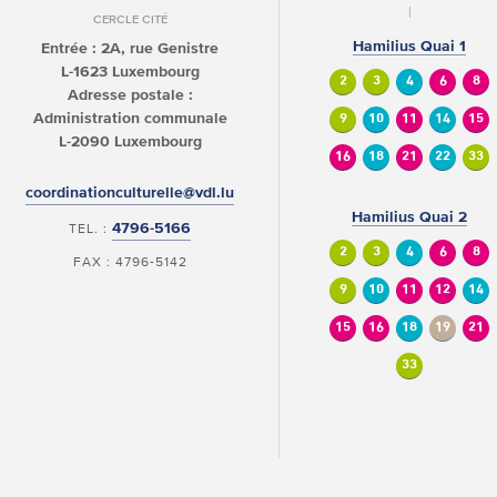
CERCLE CITÉ
Hamilius Quai 1
Entrée : 2A, rue Genistre
L-1623 Luxembourg
2
3
4
6
8
Adresse postale :
Administration communale
9
10
11
14
15
L-2090 Luxembourg
16
18
21
22
33
coordinationculturelle@vdl.lu
Hamilius Quai 2
4796-5166
TEL. :
2
3
4
6
8
FAX : 4796-5142
9
10
11
12
14
15
16
18
19
21
33