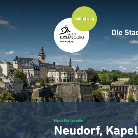
Zum
Hauptinhalt
gehen
Die Sta
Navig
princ
Nach Haltestelle
Neudorf, Kapel