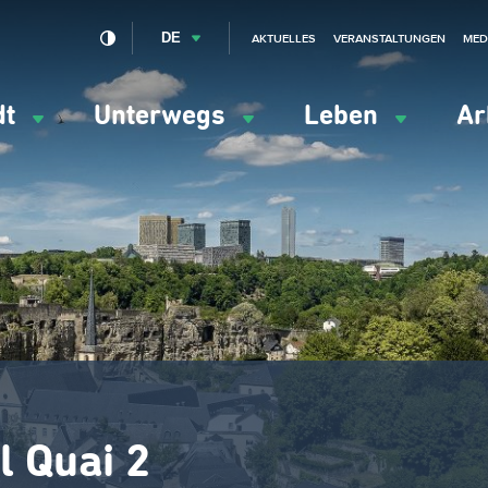
DE
AKTUELLES
VERANSTALTUNGEN
MED
dt
Unterwegs
Leben
Ar
ation
ipale
l Quai 2