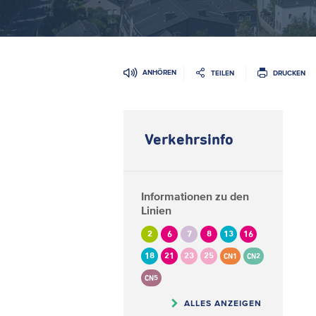
ANHÖREN
TEILEN
DRUCKEN
Verkehrsinfo
Informationen zu den
Linien
2
6
7
8
13
16
18
21
23
25
CN1
CN2
CN5
ALLES ANZEIGEN