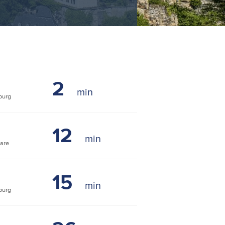
2
ourg
12
are
15
ourg