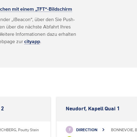
chen mit einem „TFT“-Bildschirm
nder „iBeacon“, über den Sie Push-
n über die nächste Abfahrt Ihres
Weitere Informationen dazu erhalten
Webpage zur
cityapp
.
 2
Neudorf, Kapell Quai 1
RCHBERG, Poutty Stein
DIRECTION
BONNEVOIE, B
7