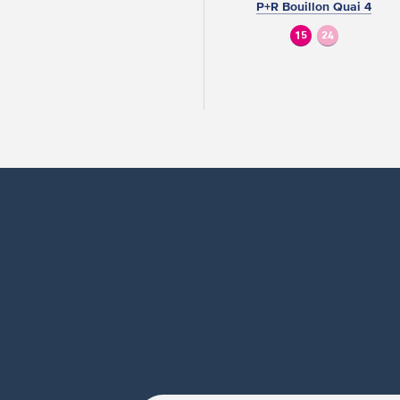
P+R Bouillon Quai 4
15
24