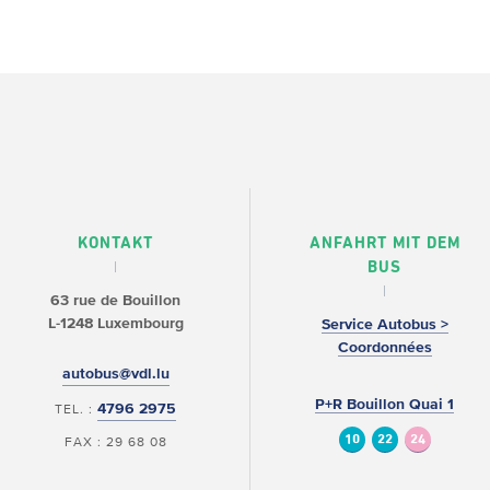
KONTAKT
ANFAHRT MIT DEM
BUS
63 rue de Bouillon
L-1248 Luxembourg
Service Autobus >
Coordonnées
autobus@vdl.lu
P+R Bouillon Quai 1
4796 2975
TEL. :
10
22
24
FAX : 29 68 08