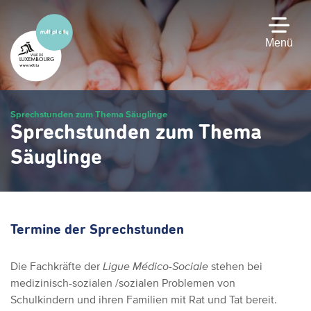
Zum
Hauptinhalt
gehen
Menü
Sprechstunden zum Thema Säuglinge
Sprechstunden zum Thema
Säuglinge
Termine der Sprechstunden
Die Fachkräfte der
Ligue Médico-Sociale
stehen bei
medizinisch-sozialen /sozialen Problemen von
Schulkindern und ihren Familien mit Rat und Tat bereit.