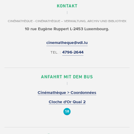
KONTAKT
CINÉMATHÈQUE - CINÉMATHÈQUE – VERWALTUNG, ARCHIV UND BIBLIOTHEK
10 rue Eugène Ruppert
L-2453 Luxembourg.
cinematheque@vdl.lu
4796-2644
TEL. :
ANFAHRT MIT DEM BUS
Cinémathèque > Coordonnées
Cloche d'Or Quai 2
18