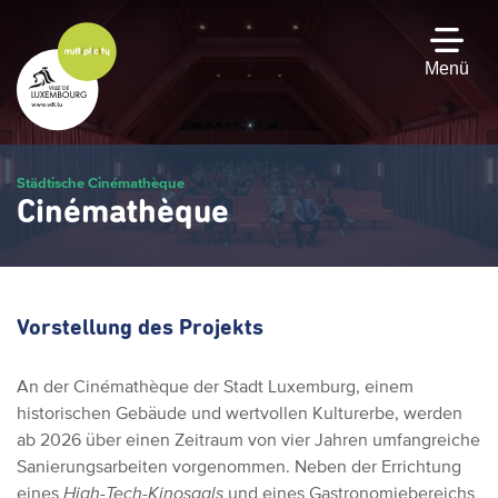
Zum
Hauptinhalt
gehen
Menü
Städtische Cinémathèque
Cinémathèque
Vorstellung des Projekts
An der Cinémathèque der Stadt Luxemburg, einem
historischen Gebäude und wertvollen Kulturerbe, werden
ab 2026 über einen Zeitraum von vier Jahren umfangreiche
Sanierungsarbeiten vorgenommen. Neben der Errichtung
eines
High-Tech-Kinosaals
und eines Gastronomiebereichs