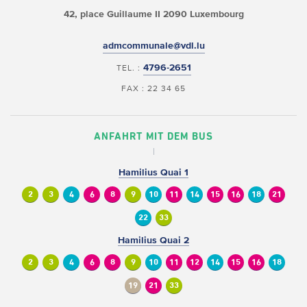
42, place Guillaume II
2090 Luxembourg
admcommunale@vdl.lu
4796-2651
TEL. :
FAX : 22 34 65
ANFAHRT MIT DEM BUS
Hamilius Quai 1
2
3
4
6
8
9
10
11
14
15
16
18
21
22
33
Hamilius Quai 2
2
3
4
6
8
9
10
11
12
14
15
16
18
19
21
33