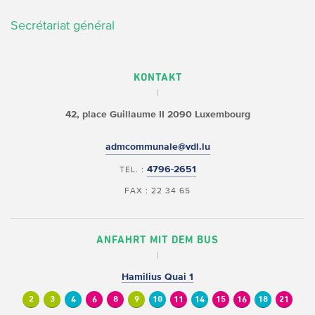
Secrétariat général
KONTAKT
42, place Guillaume II
2090 Luxembourg
admcommunale@vdl.lu
4796-2651
TEL. :
FAX : 22 34 65
ANFAHRT MIT DEM BUS
Hamilius Quai 1
2
3
4
6
8
9
10
11
14
15
16
18
21