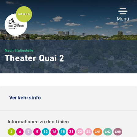
Zum
Hauptinhalt
gehen
Menü
Nach Haltestelle
Theater Quai 2
Verkehrsinfo
Informationen zu den Linien
2
6
7
8
13
16
18
21
23
25
CN1
CN2
CN5