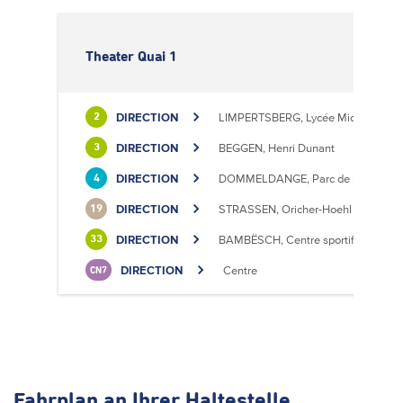
Theater Quai 1
DIRECTION
LIMPERTSBERG, Lycée Michel Luciu
2
DIRECTION
BEGGEN, Henri Dunant
3
DIRECTION
DOMMELDANGE, Parc de l'Europe
4
DIRECTION
STRASSEN, Oricher-Hoehl
19
DIRECTION
BAMBËSCH, Centre sportif
33
DIRECTION
Centre
CN7
Fahrplan
an Ihrer Haltestelle