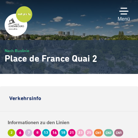
Zum
Hauptinhalt
gehen
Menü
Nach Buslinie
Place de France Quai 2
Verkehrsinfo
Informationen zu den Linien
2
6
7
8
13
16
18
21
23
25
CN1
CN2
CN5