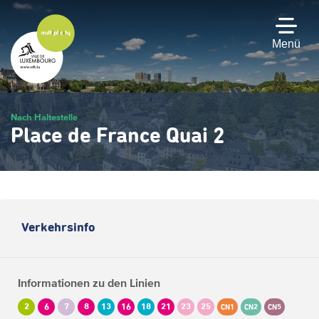
Zum
Hauptinhalt
gehen
Menü
Nach Haltestelle
Place de France Quai 2
Verkehrsinfo
Informationen zu den Linien
2
6
7
8
13
16
18
21
23
25
CN1
CN2
CN5