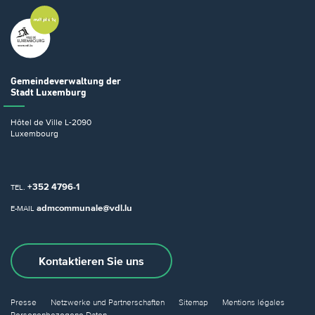
Gemeindeverwaltung
der
Stadt Luxemburg
Hôtel de Ville
L-2090
Luxembourg
+352 4796-1
TEL.
admcommunale@vdl.lu
E-MAIL
Kontaktieren Sie uns
Presse
Netzwerke und Partnerschaften
Sitemap
Mentions légales
Personenbezogene Daten