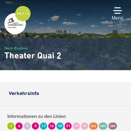
Zum
Hauptinhalt
gehen
Menü
Nach Buslinie
Theater Quai 2
Verkehrsinfo
Informationen zu den Linien
2
6
7
8
13
16
18
21
23
25
CN1
CN2
CN5