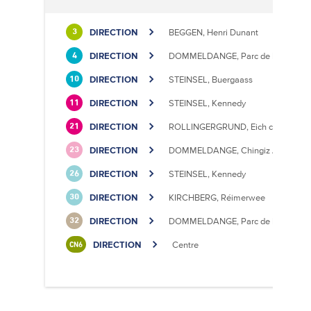
DIRECTION
BEGGEN, Henri Dunant
3
DIRECTION
DOMMELDANGE, Parc de l'Europe
4
DIRECTION
STEINSEL, Buergaass
10
DIRECTION
STEINSEL, Kennedy
11
DIRECTION
ROLLINGERGRUND, Eich centre cultu
21
DIRECTION
DOMMELDANGE, Chingiz Aitmatov
23
DIRECTION
STEINSEL, Kennedy
26
DIRECTION
KIRCHBERG, Réimerwee
30
DIRECTION
DOMMELDANGE, Parc de l'Europe
32
DIRECTION
Centre
CN6