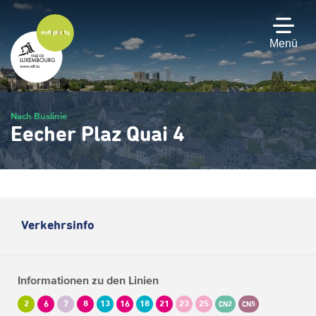
Zum
Hauptinhalt
gehen
Menü
Nach Buslinie
Eecher Plaz Quai 4
Verkehrsinfo
Informationen zu den Linien
2
6
7
8
13
16
18
21
23
25
CN2
CN5