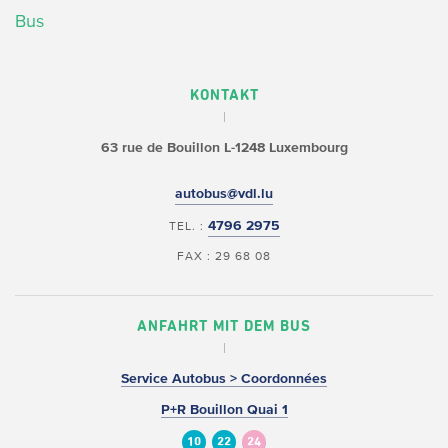
Bus
KONTAKT
63 rue de Bouillon
L-1248 Luxembourg
autobus@vdl.lu
4796 2975
TEL. :
FAX : 29 68 08
ANFAHRT MIT DEM BUS
Service Autobus > Coordonnées
P+R Bouillon Quai 1
10
22
24