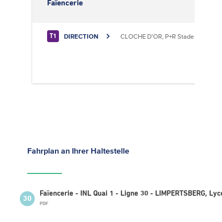
Faïencerie
DIRECTION
CLOCHE D'OR, P+R Stade de Luxem
T1
Fahrplan
an Ihrer Haltestelle
Faïencerie - INL Quai 1 - Ligne 30 - LIMPERTSBERG, Lyc
30
PDF