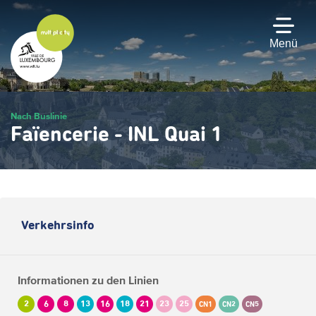
Zum
Hauptinhalt
gehen
Menü
Nach Buslinie
Faïencerie - INL Quai 1
Verkehrsinfo
Informationen zu den Linien
2
6
8
13
16
18
21
23
25
CN1
CN2
CN5