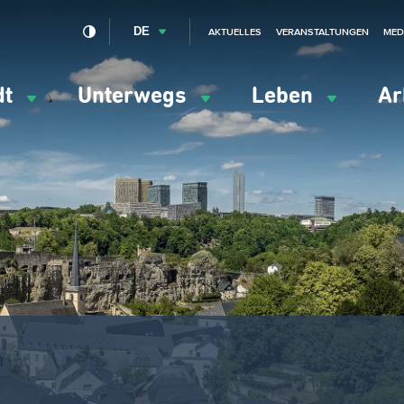
DE
AKTUELLES
VERANSTALTUNGEN
MED
dt
Unterwegs
Leben
Ar
ation
ipale