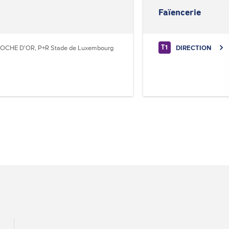
Faïencerie
OCHE D'OR, P+R Stade de Luxembourg
DIRECTION
T1