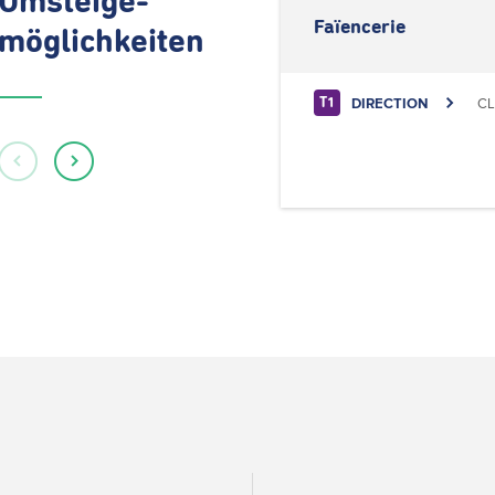
Umsteige-
Faïencerie
möglichkeiten
DIRECTION
CL
T1