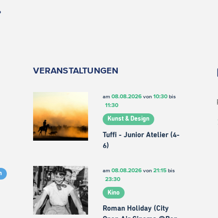
.
VERANSTALTUNGEN
08.08.2026
10:30
am
von
bis
11:30
Kunst & Design
Tuffi - Junior Atelier (4-
6)
08.08.2026
21:15
am
von
bis
m
23:30
Kino
Roman Holiday (City