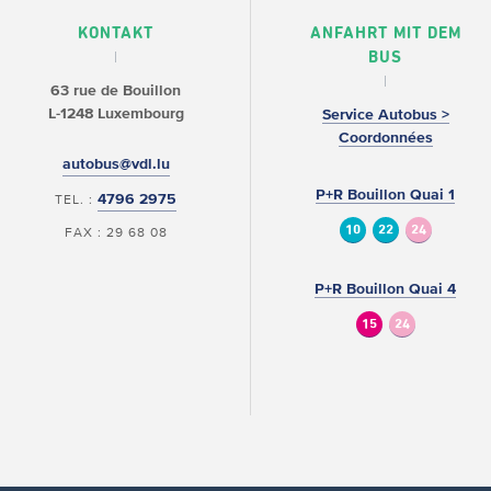
KONTAKT
ANFAHRT MIT DEM
BUS
63 rue de Bouillon
L-1248 Luxembourg
Service Autobus >
Coordonnées
autobus@vdl.lu
P+R Bouillon Quai 1
4796 2975
TEL. :
10
22
24
FAX : 29 68 08
P+R Bouillon Quai 4
15
24