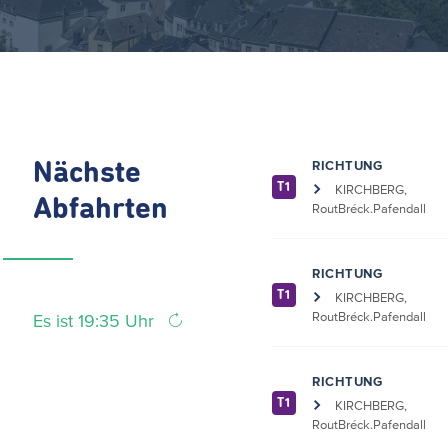
RICHTUNG
Nächste
T1
KIRCHBERG,
Abfahrten
RoutBréck.Pafendall
RICHTUNG
T1
KIRCHBERG,
RoutBréck.Pafendall
Es ist 19:35 Uhr
RICHTUNG
T1
KIRCHBERG,
RoutBréck.Pafendall