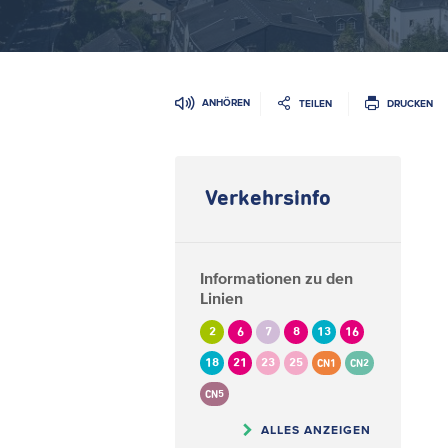
ANHÖREN
TEILEN
DRUCKEN
Verkehrsinfo
Informationen zu den
Linien
2
6
7
8
13
16
18
21
23
25
CN1
CN2
CN5
ALLES ANZEIGEN