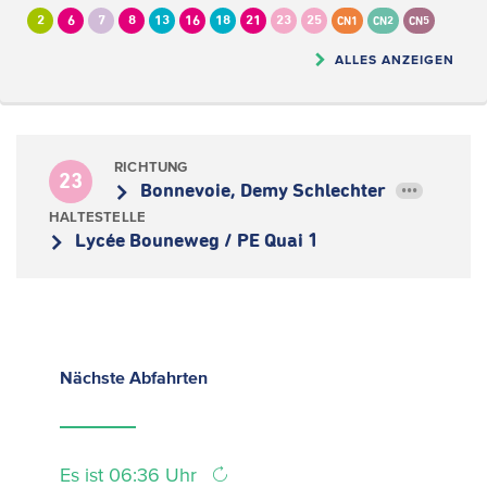
2
6
7
8
13
16
18
21
23
25
CN1
CN2
CN5
ALLES ANZEIGEN
RICHTUNG
23
Bonnevoie, Demy Schlechter
•••
HALTESTELLE
Lycée Bouneweg / PE Quai 1
Nächste
Abfahrten
Es ist 06:36 Uhr