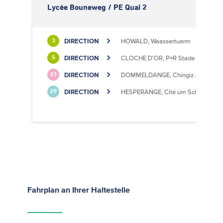
Lycée Bouneweg / PE Quai 2
DIRECTION
HOWALD, Waassertuerm
3
DIRECTION
CLOCHE D'OR, P+R Stade de Luxem
5
DIRECTION
DOMMELDANGE, Chingiz Aitmatov
23
DIRECTION
HESPERANGE, Cité um Schlass
29
Fahrplan
an Ihrer Haltestelle