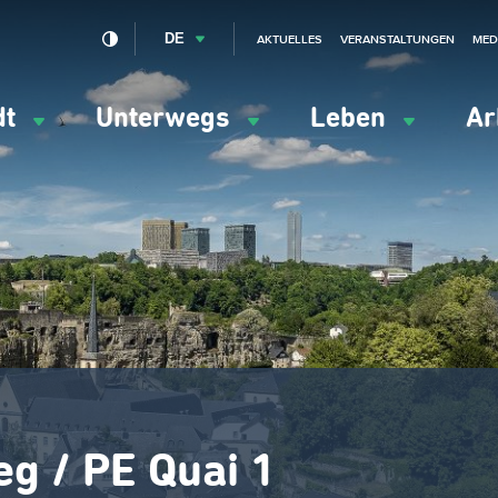
DE
AKTUELLES
VERANSTALTUNGEN
MED
dt
Unterwegs
Leben
Ar
ation
ipale
g / PE Quai 1