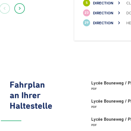
DIRECTION
CL
5
DIRECTION
DO
23
DIRECTION
HE
29
Fahrplan
Lycée Bouneweg / PE
PDF
an Ihrer
Lycée Bouneweg / P
Haltestelle
PDF
Lycée Bouneweg / PE
PDF