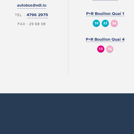
autobus@vdl.lu
P+R Bouillon Quai 1
4796 2975
TEL. :
10
22
24
FAX : 29 68 08
P+R Bouillon Quai 4
15
24