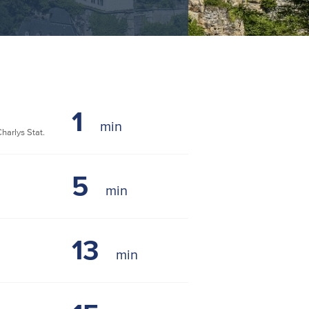
1
arlys Stat.
5
13