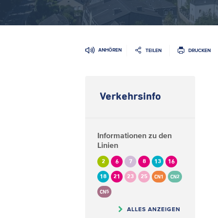
ANHÖREN
TEILEN
DRUCKEN
Verkehrsinfo
Informationen zu den
Linien
2
6
7
8
13
16
18
21
23
25
CN1
CN2
CN5
ALLES ANZEIGEN