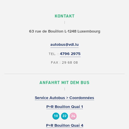
KONTAKT
63 rue de Bouillon
L-1248 Luxembourg
autobus@vdl.lu
4796 2975
TEL. :
FAX : 29 68 08
ANFAHRT MIT DEM BUS
Service Autobus > Coordonnées
P+R Bouillon Quai 1
10
22
24
P+R Bouillon Quai 4