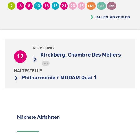
2
6
8
13
16
18
21
23
25
CN1
CN2
CN5
ALLES ANZEIGEN
RICHTUNG
Kirchberg, Chambre Des Métiers
12
•••
HALTESTELLE
Philharmonie / MUDAM Quai 1
Nächste
Abfahrten