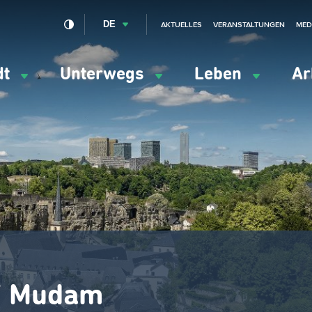
DE
AKTUELLES
VERANSTALTUNGEN
MED
dt
Unterwegs
Leben
Ar
ation
ipale
 / Mudam