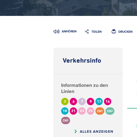
ANHÖREN
TEILEN
DRUCKEN
Verkehrsinfo
Informationen zu den
Linien
2
6
7
8
13
16
18
21
23
25
CN1
CN2
CN5
ALLES ANZEIGEN