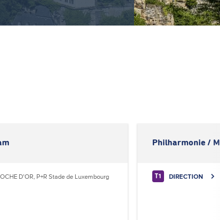
dam
Philharmonie / 
OCHE D'OR, P+R Stade de Luxembourg
DIRECTION
T1