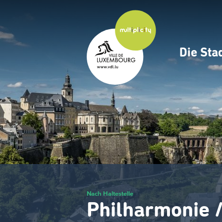
Zum
Hauptinhalt
gehen
Die Sta
Navig
princ
Nach Haltestelle
Philharmonie