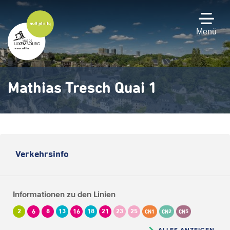
Zum
Hauptinhalt
gehen
Menü
Mathias Tresch Quai 1
Verkehrsinfo
Informationen zu den Linien
2
6
8
13
16
18
21
23
25
CN1
CN2
CN5
ALLES ANZEIGEN