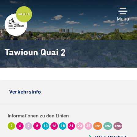
Zum
Hauptinhalt
gehen
Menü
Tawioun Quai 2
Verkehrsinfo
Informationen zu den Linien
2
6
7
8
13
16
18
21
23
25
CN1
CN2
CN5
ALLES ANZEIGEN