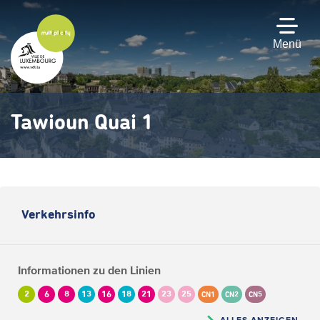
Zum
Hauptinhalt
gehen
Menü
Tawioun Quai 1
Verkehrsinfo
Informationen zu den Linien
2
6
8
13
16
18
21
23
25
CN1
CN2
CN5
ALLES ANZEIGEN