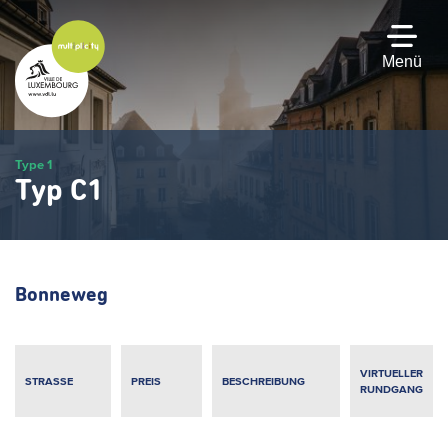
Zum
Hauptinhalt
gehen
Menü
Type 1
Typ C1
Bonneweg
VIRTUELLER
STRASSE
PREIS
BESCHREIBUNG
RUNDGANG