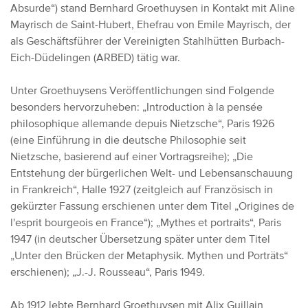
Absurde“) stand Bernhard Groethuysen in Kontakt mit Aline
Mayrisch de Saint-Hubert, Ehefrau von Emile Mayrisch, der
als Geschäftsführer der Vereinigten Stahlhütten Burbach-
Eich-Düdelingen (ARBED) tätig war.
Unter Groethuysens Veröffentlichungen sind Folgende
besonders hervorzuheben:
„Introduction à la pensée
philosophique allemande depuis Nietzsche“, Paris 1926
(eine Einführung in die deutsche Philosophie seit
Nietzsche, basierend auf einer Vortragsreihe);
„Die
Entstehung der bürgerlichen Welt- und Lebensanschauung
in Frankreich“, Halle 1927 (zeitgleich auf Französisch in
gekürzter Fassung erschienen unter dem Titel „Origines de
l'esprit bourgeois en France“);
„Mythes et portraits“, Paris
1947 (in deutscher Übersetzung später unter dem Titel
„Unter den Brücken der Metaphysik. Mythen und Porträts“
erschienen);
„J.-J. Rousseau“, Paris 1949.
Ab 1912 lebte Bernhard Groethuysen mit Alix Guillain