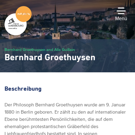
Zum
Hauptinhalt
gehen
Menü
Bernhard Groethuysen and Alix Guillain
Bernhard Groethuysen
Beschreibung
Der Philosoph Bernhard Groethuysen wurde am 9. Januar
1880 in Berlin geboren. Er zählt zu den auf internationaler
Ebene berühmtesten Persönlichkeiten, die auf dem
ehemaligen protestantischen Gräberfeld des
Liebfrauenfriedhofs bestattet sind.
In seinen