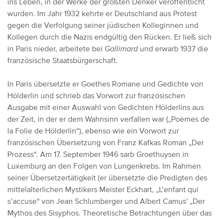
ins Leben, in der Werke der größten Denker veröffentlicht
wurden.
Im Jahr 1932 kehrte er Deutschland aus Protest
gegen die Verfolgung seiner jüdischen Kolleginnen und
Kollegen durch die Nazis endgültig den Rücken. Er ließ sich
in Paris nieder, arbeitete bei
Gallimard
und erwarb 1937 die
französische Staatsbürgerschaft.
In Paris übersetzte er Goethes Romane und Gedichte von
Hölderlin und schrieb das Vorwort zur französischen
Ausgabe mit einer Auswahl von Gedichten Hölderlins aus
der Zeit, in der er dem Wahnsinn verfallen war („Poèmes de
la Folie de Hölderlin“), ebenso wie ein Vorwort zur
französischen Übersetzung von Franz Kafkas Roman „Der
Prozess“.
Am 17. September 1946 sarb Groethuysen in
Luxemburg an den Folgen von Lungenkrebs. Im Rahmen
seiner Übersetzertätigkeit (er übersetzte die Predigten des
mittelalterlichen Mystikers Meister Eckhart, „L’enfant qui
s’accuse“ von Jean Schlumberger und Albert Camus' „Der
Mythos des Sisyphos. Theoretische Betrachtungen über das